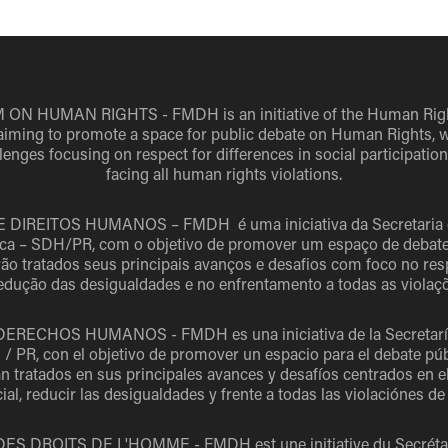
 ON HUMAN RIGHTS - FMDH
is an initiative of the Human Rig
iming to promote a space for public debate on Human Rights, whi
nges focusing on respect for differences in social participation
facing all human rights violations.
 DIREITOS HUMANOS – FMDH
é uma iniciativa da Secretari
ica – SDH/PR, com o objetivo de promover um espaço de debate 
o tratados seus principais avanços e desafios com foco no resp
 redução das desigualdades e no enfrentamento a todas as violaç
 DERECHOS HUMANOS - FMDH
es una iniciativa de la Secret
 / PR, con el objetivo de promover un espacio para el debate pú
 tratados en sus principales avances y desafíos centrados en el
cial, reducir las desigualdades y frente a todas las violaciónes 
ES DROITS DE L'HOMME - FMDH
est une initiative du Secrét