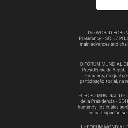
The
WORLD FORUM
Presidency - SDH / PR, a
main advances and challe
O
FÓRUM MUNDIAL DE
Presidência da Repúbl
Humanos, no qual serã
participação social, na
El
FORO MUNDIAL DE
de la Presidencia - SDH
humanos, los cuales serán
en participación so
Le
FORUM MONDIAL D